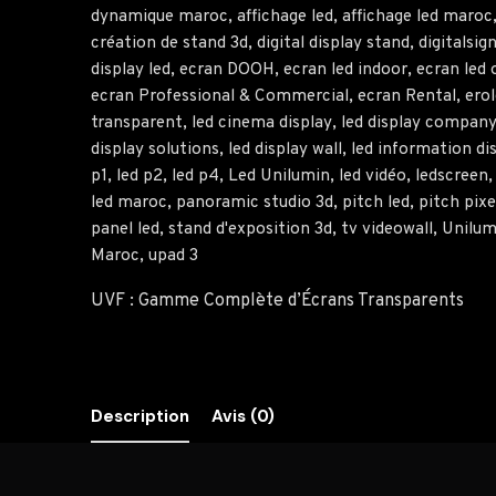
dynamique maroc
,
affichage led
,
affichage led maroc
création de stand 3d
,
digital display stand
,
digitalsig
display led
,
ecran DOOH
,
ecran led indoor
,
ecran led
ecran Professional & Commercial
,
ecran Rental
,
ero
transparent
,
led cinema display
,
led display compan
display solutions
,
led display wall
,
led information di
p1
,
led p2
,
led p4
,
Led Unilumin
,
led vidéo
,
ledscreen
led maroc
,
panoramic studio 3d
,
pitch led
,
pitch pixe
panel led
,
stand d'exposition 3d
,
tv videowall
,
Unilum
Maroc
,
upad 3
UVF : Gamme Complète d’Écrans Transparents
Description
Avis (0)