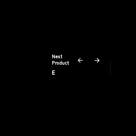
Inscrivez-vous à la newsletter
Next
Product
S'inscrire
E
Je suis d'accord pour recevoir des
emails et pour que cette activité soit
DOOH
suivie afin d'améliorer mon expérience.