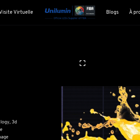
Visite Virtuelle
Blogs
À pr
ology
,
3d
ge
hage