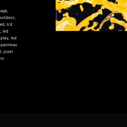
,
nage
,
 outdoor
,
led
,
lcd
y
,
led
splay
,
led
,
panneau
l
,
pixel
in