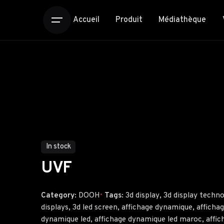
Accueil
Produit
Médiathèque
In stock
UVF
Category:
DOOH
Tags:
3d display
,
3d display techn
displays
,
3d led screen
,
affichage dynamique
,
afficha
dynamique led
,
affichage dynamique led maroc
,
affic