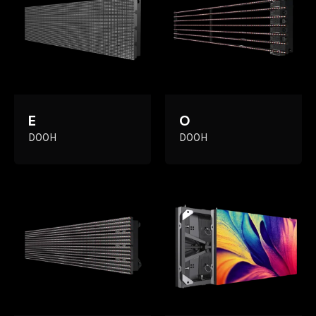
E
O
DOOH
DOOH