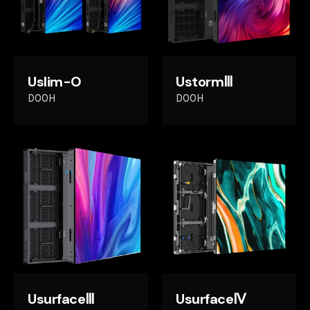
Uslim-O
UstormⅢ
DOOH
DOOH
UsurfaceⅢ
UsurfaceⅣ