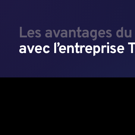
Les avantages du 
avec l’entrepris
SUPPORT
AC
TECHNIQUE DE
MA
QUALITÉ