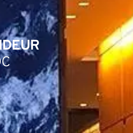
NDEUR
OC