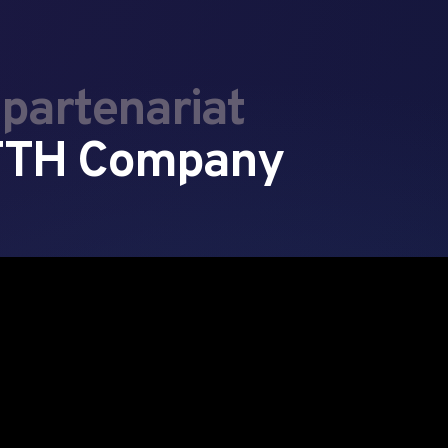
partenariat
e TTH Company
FORMATION E
COMPAGNEMENT
PRÉSENTIEL
RKETING GRATUIT
GRATUITE