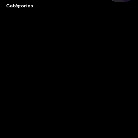
Catégories
Affichage LED
Blog
Business and Technology
Écran LED
Écran LED Flexible
Écrans All-in-One
installation led
LED Display
Led Maroc
LED Panels
LED Wall Display
Marketing et Publicité Numérique
Modules LED
Panneaux LED