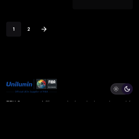
1
2
TTH Company
s’affirme en tant que leader sur le marché
marocain de la sécurité, propulsé par un engagement
indéfectible envers l’innovation technologique.
Menu