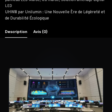
panneau LED Maroc
,
led maroc
,
Solution affichage digital
LED
UHWⅢ par Unilumin : Une Nouvelle Ère de Légèreté et
de Durabilité Écologique
Description
Avis (0)