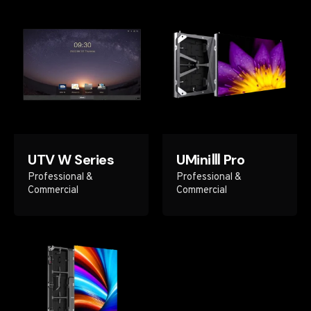
obligatoires sont indiqués avec
*
Rate this product:
Your review
UTV W Series
UMiniⅢ Pro
Professional &
Professional &
Commercial
Commercial
Name
*
Email
*