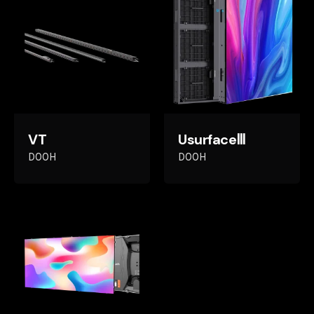
Rate this product:
Your review
VT
UsurfaceⅢ
DOOH
DOOH
Name
*
Email
*
Enregistrer mon nom, mon e-mail et mon site dans le