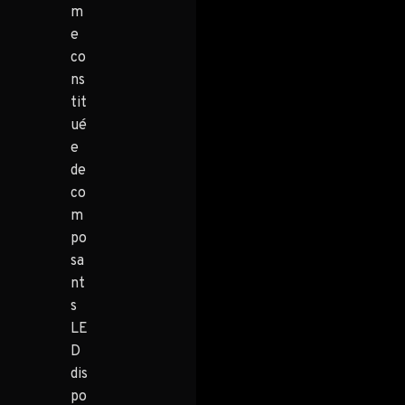
m
e
co
ns
tit
ué
e
de
co
m
po
sa
nt
s
LE
D
dis
po