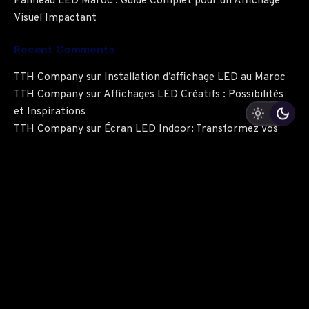
Panneau LED Maroc : Guide Complet pour un Affichage
Visuel Impactant
Recent Comments
TTH Company
sur
Installation d’affichage LED au Maroc
TTH Company
sur
Affichages LED Créatifs : Possibilités
et Inspirations
TTH Company
sur
Écran LED Indoor: Transformez Vos
Espaces Intérieurs avec des Affichages LED Modernes
TTH Company
sur
Affichage Professionnel Maroc – Le
Guide Complet pour Booster Votre Communication
Visuelle
boyarka
sur
Panneau LED Maroc : Guide Complet pour un
Affichage Visuel Impactant