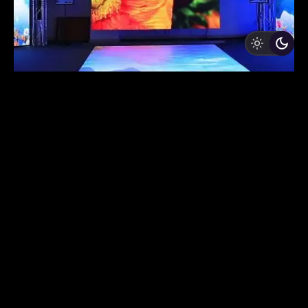
Posted by
TTH Company
26 novembre 2024
4 min read
Guide complet pour l’installation d’un
écran LED
Les écrans LED offrent des avantages
incomparables pour des applications variées
comme...
Écran LED